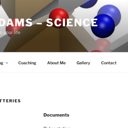
ADAMS – SCIENCE
o your life
ng
Coaching
About Me
Gallery
Contact
ATTERIES
Documents