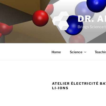
Skip
to
content
DR. 
Brings Science t
Home
Science
Teachi
ATELIER ÉLECTRICITÉ B
LI-IONS