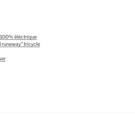
n 100% éléctrique
 runaway” tricycle
ser