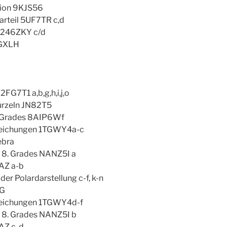
ision 9KJS56
narteil 5UF7TR c,d
g 246ZKY c/d
WGXLH
2FG7T1 a,b,g,h,i,j,o
urzeln JN82T5
en Grades 8AIP6Wf
Gleichungen 1TGWY4a-c
ebra
d 8. Grades NANZ5I a
TAZ a-b
der Polardarstellung c-f, k-n
NG
Gleichungen 1TGWY4d-f
d 8. Grades NANZ5I b
TAZ c-d