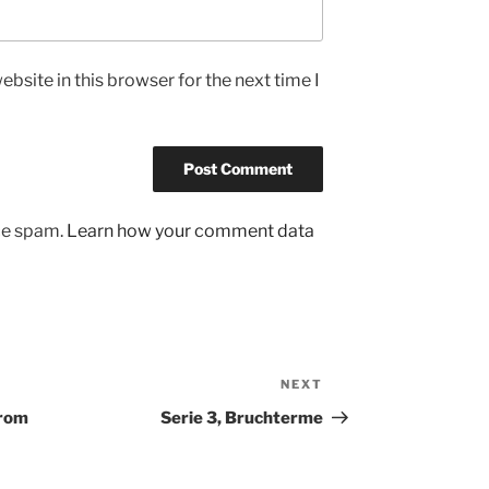
bsite in this browser for the next time I
uce spam.
Learn how your comment data
NEXT
Next
Post
trom
Serie 3, Bruchterme