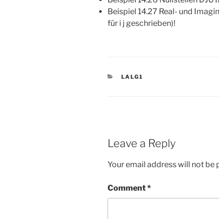
Beispiel 14.27 Real- und Imagi
für i j geschrieben)!
CATEGORIES
LALG1
Leave a Reply
Your email address will not be 
Comment
*