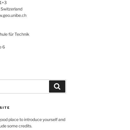
 1+3
 Switzerland
w.geo.unibe.ch
le für Technik
e 6
Search
SITE
ood place to introduce yourself and
clude some credits.