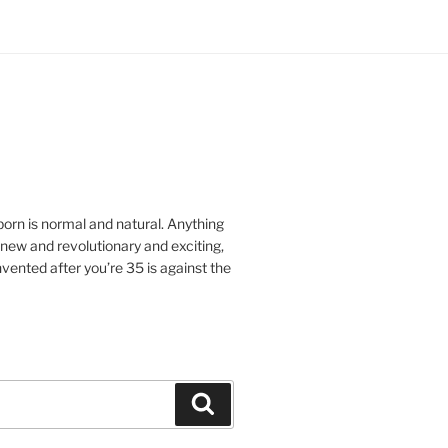
orn is normal and natural.
Anything
ew and revolutionary and exciting,
vented after you’re 35 is against the
Search