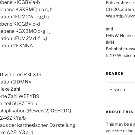
nebene KICGBV a-b
Baltzerstrasse
CH-3012 Bern,
enebene KGX8MQ a,b,c, h
Web http://ww
ikation 1EUM2Va-c,g,h,j
nebene KICGBV c-d
and
nebene KGX8MQ d-g, i,j
FHNW Hochschu
kation 1EUM2V d-f,i,k,l
IMN
likation 2FXNNA
Bahnhofstrass
5210 Windisch
SEARCH
 Dividieren R3LX15
likation 1IDMNV
Search
lexe Zahl
for:
ierte Zahl WEFYB9
narteil 5UF7TRa,b
Multiplikation (Beweis 2) GEH2DQ
ABOUT THIS 
ng 246ZKYa/b
This may be a g
 aus der karthesischen Darstellung
your site or in
orm A2ELY3 a-d