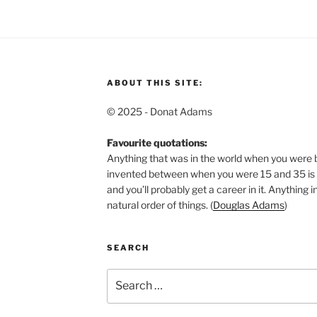
ABOUT THIS SITE:
© 2025 - Donat Adams
Favourite quotations:
Anything that was in the world when you were b
invented between when you were 15 and 35 is n
and you’ll probably get a career in it.
Anything in
natural order of things. (
Douglas Adams
)
SEARCH
Search
for: