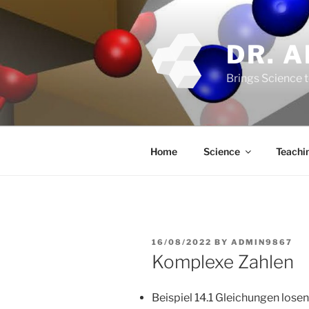
Skip
to
content
DR. 
Brings Science t
Home
Science
Teachi
POSTED
16/08/2022
BY
ADMIN9867
ON
Komplexe Zahlen
Beispiel 14.1 Gleichungen losen