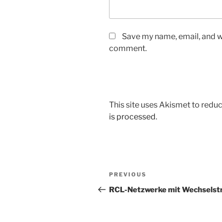
Save my name, email, and we
comment.
This site uses Akismet to red
is processed
.
Post
Previous
PREVIOUS
navigation
Post
RCL-Netzwerke mit Wechsels