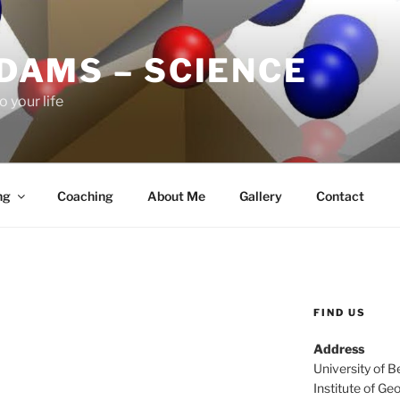
ADAMS – SCIENCE
o your life
ng
Coaching
About Me
Gallery
Contact
FIND US
Address
University of B
Institute of Ge